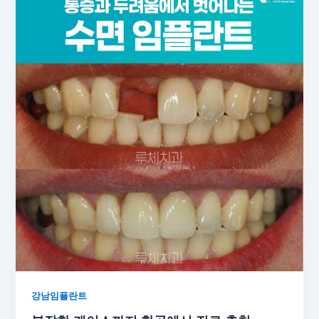
강남임플란트