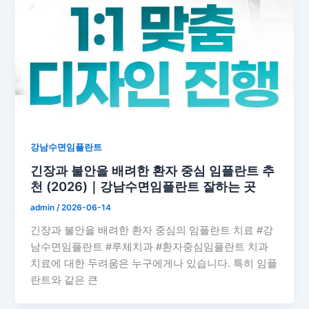
강남수면임플란트
긴장과 불안을 배려한 환자 중심 임플란트 추
천 (2026)｜강남수면임플란트 잘하는 곳
admin
/
2026-06-14
긴장과 불안을 배려한 환자 중심의 임플란트 치료 #강
남수면임플란트 #루체치과 #환자중심임플란트 치과
치료에 대한 두려움은 누구에게나 있습니다. 특히 임플
란트와 같은 큰