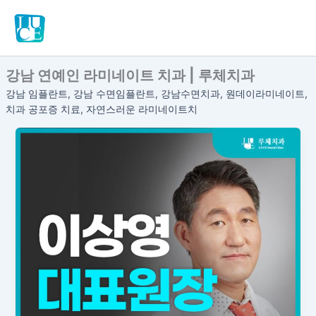
콘
텐
츠
로
강남 연예인 라미네이트 치과 | 루체치과
건
너
강남 임플란트, 강남 수면임플란트, 강남수면치과, 원데이라미네이트,
뛰
치과 공포증 치료, 자연스러운 라미네이트치
기